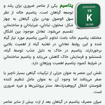
پتاسیم
یکی از عناصر ضروری برای رشد و
توسعه گیاهان است. پتاسيم خاك از نظر
سهل الوصول بودن برای گیاهان به چهار
شكل: محلول، تبادلي، غيرتبادلي و ساختماني
تقسيم مي‌شود. تعادل موجود بين اشكال
مختلف پتاسيم خاك باعث تداوم تأمين پتاسيم مورد نياز گياه
شده و اين روابط تعادلي در تغذيه گياه از اهميت بالايي
برخوردارند. پتاسیم در خاک به دلیل جذب توسط گیاه،
شستشو و فرسایش خاک کاهش می‌یابد و پتاسيم ساختماني
در شرايط كمبود پتاسيم اهميت ويژه‎ا‎‏ي دارد.
نقش این عنصر به عنوان جزئی از ترکیبات گیاهی بسیار ناچیز یا
صفر می‌باشد اما وجود آن به عنوان عامل تنظیم کننده
فتوسنتز، انتقال کربوهیدرات‌ها، سنتز پروتئین‌ها و غیره ضروری
است.
میزان مصرف پتاسیم در گیاهان بعد از ازت بیش از سایر عناصر