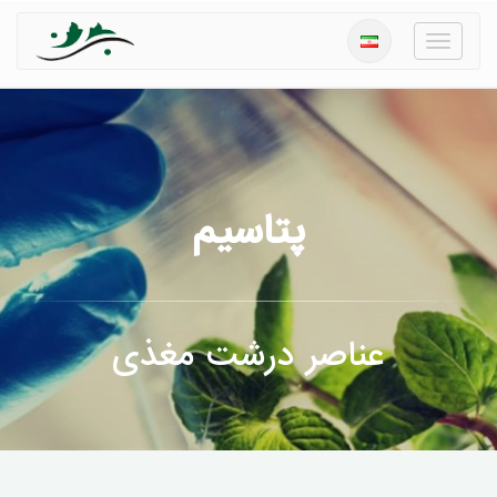
منو
پتاسیم
عناصر درشت مغذی